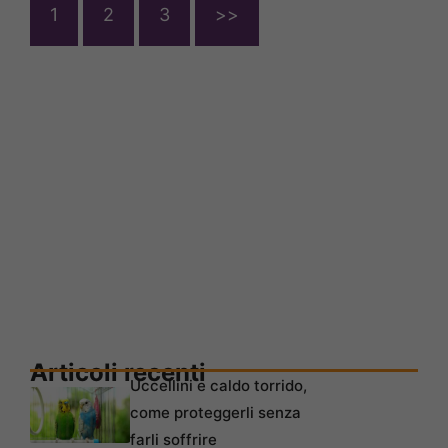
1
2
3
>>
Articoli recenti
Uccellini e caldo torrido,
come proteggerli senza
farli soffrire