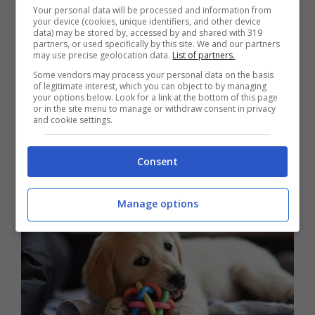
Your personal data will be processed and information from
your device (cookies, unique identifiers, and other device
data) may be stored by, accessed by and shared with 319
partners, or used specifically by this site. We and our partners
Volevo regalare ai miei nonni un
may use precise geolocation data.
List of partners.
cane, così ho scoperto le razze più
Some vendors may process your personal data on the basis
of legitimate interest, which you can object to by managing
adatte agli anziani
your options below. Look for a link at the bottom of this page
or in the site menu to manage or withdraw consent in privacy
30 Agosto 2025
and cookie settings.
Consent
Manage options