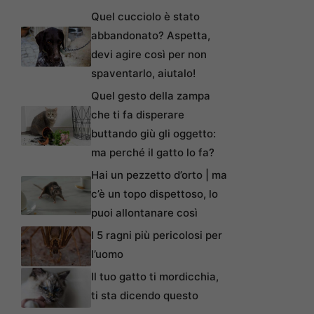
Quel cucciolo è stato
abbandonato? Aspetta,
devi agire così per non
spaventarlo, aiutalo!
Quel gesto della zampa
che ti fa disperare
buttando giù gli oggetto:
ma perché il gatto lo fa?
Hai un pezzetto d’orto | ma
c’è un topo dispettoso, lo
puoi allontanare così
I 5 ragni più pericolosi per
l’uomo
Il tuo gatto ti mordicchia,
ti sta dicendo questo