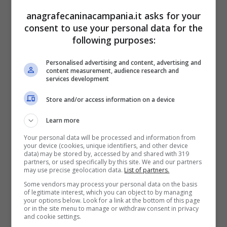
anagrafecaninacampania.it asks for your
consent to use your personal data for the
following purposes:
Cane di piccola taglia -anagrafecaninacampania.it
Personalised advertising and content, advertising and
content measurement, audience research and
Naturalmente, anche in queste razze bisogna
services development
porre attenzione per quanto riguarda il
Store and/or access information on a device
fattore igienico. È bene pulire loro le orecchie,
Learn more
porre attenzione alla loro igiene orale,
Your personal data will be processed and information from
pettinare il manto quando capita, portarli alla
your device (cookies, unique identifiers, and other device
data) may be stored by, accessed by and shared with 319
toeletta una volta ogni tanto. Oltre alle razze
partners, or used specifically by this site. We and our partners
may use precise geolocation data.
List of partners.
elencate, ce ne sono altre che si danno
un
Some vendors may process your personal data on the basis
gran da fare per pulirsi da soli
, come ad
of legitimate interest, which you can object to by managing
your options below. Look for a link at the bottom of this page
esempio il Beagle, il Pinscher nano, il Piccolo
or in the site menu to manage or withdraw consent in privacy
and cookie settings.
levriero italiano o il Chow Chow.