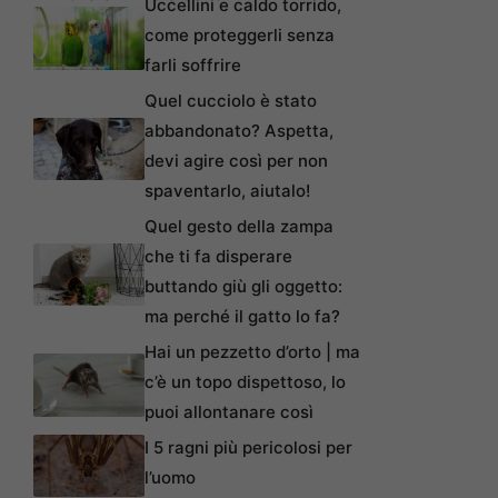
Uccellini e caldo torrido,
come proteggerli senza
farli soffrire
Quel cucciolo è stato
abbandonato? Aspetta,
devi agire così per non
spaventarlo, aiutalo!
Quel gesto della zampa
che ti fa disperare
buttando giù gli oggetto:
ma perché il gatto lo fa?
Hai un pezzetto d’orto | ma
c’è un topo dispettoso, lo
puoi allontanare così
I 5 ragni più pericolosi per
l’uomo