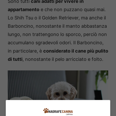
Sono tutti
cani adatti per vivere in
appartamento
e che non puzzano quasi mai.
Lo Shih Tsu o il Golden Retriever, ma anche il
Barboncino, nonostante il manto abbastanza
lungo, non trattengono lo sporco, perciò non
accumulano sgradevoli odori. Il Barboncino,
in particolare, è
considerato il cane più pulito
di tutti
, nonostante il pelo arricciato e folto.