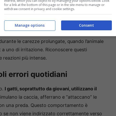
 sociali. È una sorta di “coccola” felina, che
interest, which you can object to by managing your options below. Look
for a link at the bottom of this page or in the site menu to manage or
cuccioli con madre e fratelli.
withdraw consent in privacy and cookie settings.
l morso può rappresentare un segnale di
Manage options
Consent
 che non gradisce più il contatto o che si sente
urante le carezze prolungate, quando l’animale
a uno di irritazione. Riconoscere questi
 reazioni più intense.
oli errori quotidiani
co.
I gatti, soprattutto da giovani, utilizzano il
Simulano la caccia, afferrano e “attaccano” le
 con una preda. Questo comportamento è
o se non viene indirizzato correttamente verso