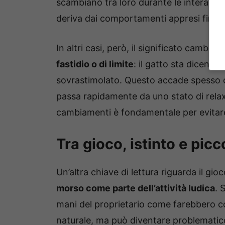
scambiano tra loro durante le interazioni
deriva dai comportamenti appresi fin da 
In altri casi, però, il significato cambia.
I
fastidio o di limite
: il gatto sta dicendo
sovrastimolato. Questo accade spesso d
passa rapidamente da uno stato di relax 
cambiamenti è fondamentale per evitare
Tra gioco, istinto e picc
Un’altra chiave di lettura riguarda il gio
morso come parte dell’attività ludica
. 
mani del proprietario come farebbero
naturale, ma può diventare problematic