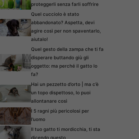
proteggerli senza farli soffrire
Quel cucciolo è stato
abbandonato? Aspetta, devi
agire così per non spaventarlo,
aiutalo!
Quel gesto della zampa che ti fa
disperare buttando giù gli
oggetto: ma perché il gatto lo
fa?
Hai un pezzetto d’orto | ma c’è
un topo dispettoso, lo puoi
allontanare così
I 5 ragni più pericolosi per
l’uomo
Il tuo gatto ti mordicchia, ti sta
dicendo questo