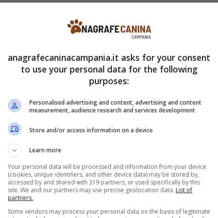
o morso.
Il comportamento del gatto che
enta una forma di comunicazione complessa e
o questo gesto può migliorare notevolmente la
anagrafecaninacampania.it asks for your consent
to use your personal data for the following
purposes:
sività, anzi.
I gatti utilizzano il morso leggero
come fanno con il miagolio o il movimento della
Personalised advertising and content, advertising and content
measurement, audience research and services development
 segnali permette di evitare incomprensioni e
Store and/or access information on a device
ale domestico.
Learn more
e passa dai denti
Your personal data will be processed and information from your device
(cookies, unique identifiers, and other device data) may be stored by,
accessed by and shared with 319 partners, or used specifically by this
a in modo delicato, senza l’intenzione di fare
site. We and our partners may use precise geolocation data.
List of
partners.
un segno di affetto
, simile a quello che i gatti
Some vendors may process your personal data on the basis of legitimate