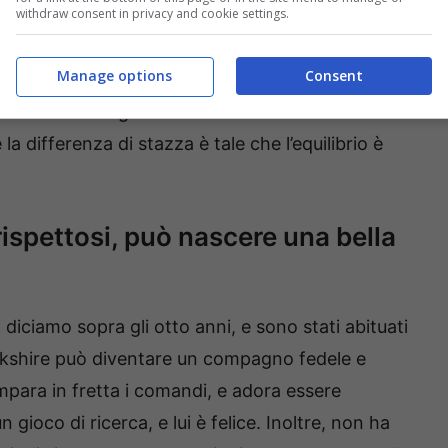
withdraw consent in privacy and cookie settings.
 troppo forte, e il cane rischia di farsi male sul
Manage options
Consent
piccolo, può reagire mordendo. Per questo molti
orkshire in famiglie con bambini sotto i sei-otto
a differenza di stazza è tale che l’equilibrio è
rispettosi, può nascere una bella
 diciamo sopra gli otto anni, e sono stati abituati
Yorkshire può diventare un compagno fedele e
impara in fretta i comandi, e adora essere
 gioco di ricerca, e lui è felice. Inoltre, non ha