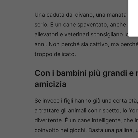
Una caduta dal divano, una manata un po’
serio. E un cane spaventato, anche se 
allevatori e veterinari sconsigliano lo Y
anni. Non perché sia cattivo, ma perché l
troppo delicato.
Con i bambini più grandi e 
amicizia
Se invece i figli hanno già una certa età,
a trattare gli animali con rispetto, lo 
divertente. È un cane intelligente, che 
coinvolto nei giochi. Basta una pallina, un