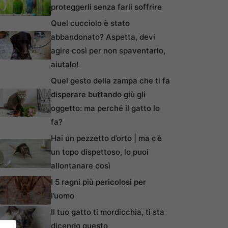
proteggerli senza farli soffrire
Quel cucciolo è stato
abbandonato? Aspetta, devi
agire così per non spaventarlo,
aiutalo!
Quel gesto della zampa che ti fa
disperare buttando giù gli
oggetto: ma perché il gatto lo
fa?
Hai un pezzetto d’orto | ma c’è
un topo dispettoso, lo puoi
allontanare così
I 5 ragni più pericolosi per
l’uomo
Il tuo gatto ti mordicchia, ti sta
dicendo questo