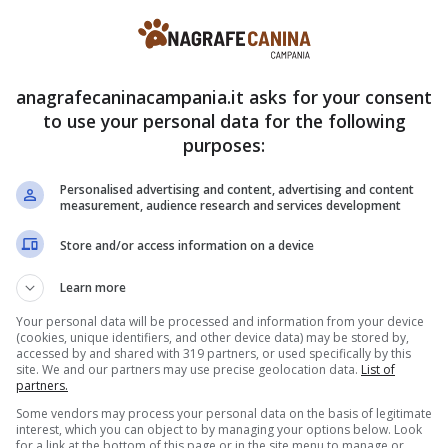
anagrafecaninacampania.it asks for your consent
nia.it
to use your personal data for the following
purposes:
 passivamente, né quello che sta fermo per ore in
imoli, e di una educazione ferma ma dolce. Se
Personalised advertising and content, advertising and content
measurement, audience research and services development
lo, e non sempre nel modo giusto.
Store and/or access information on a device
 piccoli è la fragilità
Learn more
Your personal data will be processed and information from your device
(cookies, unique identifiers, and other device data) may be stored by,
no è se lo Yorkshire possa vivere serenamente
accessed by and shared with 319 partners, or used specifically by this
site. We and our partners may use precise geolocation data.
List of
elle condizioni. Il primo ostacolo è fisico: è un
partners.
 Un bambino di due o tre anni che gioca con
Some vendors may process your personal data on the basis of legitimate
interest, which you can object to by managing your options below. Look
olerlo.
for a link at the bottom of this page or in the site menu to manage or