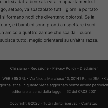
indi si adatta bene alla vita in appartamento. Il
ngo, setoso, va spazzolato tutti i giorni e portato
i si formano nodi che diventano dolorosi. Se la
cure, e i bambini sono pronti a rispettare i suoi
 un amico a quattro zampe che scalda il cuore.
bisca tutto, meglio orientarsi su un’altra razza.
Chi siamo
-
Redazione
-
Privacy Policy
-
Disclaimer
di WEB 365 SRL - Via Nicola Marchese 10, 00141 Roma (RM) - Cod
iornalistica, in quanto viene aggiornato senza alcuna periodic
editoriale ai sensi della legge n. 62 del 07.03.2001
Copyright ©2026 - Tutti i diritti riservati -
Contattaci