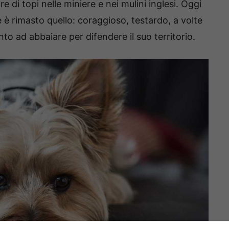
 di topi nelle miniere e nei mulini inglesi. Oggi
 è rimasto quello: coraggioso, testardo, a volte
to ad abbaiare per difendere il suo territorio.