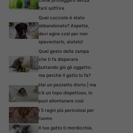
come proteggerli senza
farli soffrire
Quel cucciolo è stato
abbandonato? Aspetta,
devi agire così per non
spaventarlo, aiutalo!
Quel gesto della zampa
che ti fa disperare
buttando giù gli oggetto:
ma perché il gatto lo fa?
Hai un pezzetto d’orto | ma
c’è un topo dispettoso, lo
puoi allontanare così
I 5 ragni più pericolosi per
l’uomo
Il tuo gatto ti mordicchia,