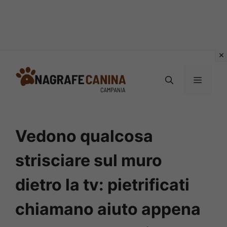
Vai
al
MENU
contenuto
Vedono qualcosa
strisciare sul muro
dietro la tv: pietrificati
chiamano aiuto appena