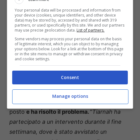
Anagrafecaninacampania.it
Your personal data will be processed and information from
your device (cookies, unique identifiers, and other device
data) may be stored by, accessed by and shared with 319
Per mostrare il loro operato e per
partners, or used specifically by this site. We and our partners
may use precise geolocation data.
List of partners.
sensibilizzare il pubblico, il team di esperti
Some vendors may process your personal data on the basis
condivide anche su Facebook video ed
of legitimate interest, which you can object to by managing
your options below. Look for a link at the bottom of this page
immagini da brividi. Una famiglia, ad esempio,
or in the site menu to manage or withdraw consent in privacy
and cookie settings.
ha beccato proprio
sul muro dietro la tv un
enorme serpente:
per questo motivo hanno
Consent
subito chiamato aiuto.
Manage options
Un esperto di nome Tiarnah è arrivato sul
posto
e ha risolto il problema.
“
Tiarnah ha
partecipato a un intervento durante il fine
settimana, dove è stato avvistato un