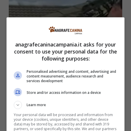
anagrafecaninacampania.it asks for your
consent to use your personal data for the
following purposes:
Personalised advertising and content, advertising and
content measurement, audience research and
Enorme varano tra le mani – Anagrafecaninacampania.it
services development
Per chi non lo sapesse, il varano è un genere
Store and/or access information on a device
di rettili squamati e vengono definiti come le
Learn more
lucertole più grandi del mondo.
La specie più
Your personal data will be processed and information from
your device (cookies, unique identifiers, and other device
famosa è probabilmente il drago di Komodo
data) may be stored by, accessed by and shared with 319
partners, or used specifically by this site. We and our partners
che può raggiungere anche i tre metri di