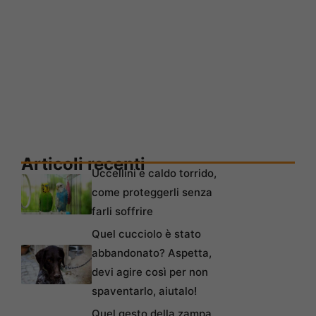
Articoli recenti
Uccellini e caldo torrido,
come proteggerli senza
farli soffrire
Quel cucciolo è stato
abbandonato? Aspetta,
devi agire così per non
spaventarlo, aiutalo!
Quel gesto della zampa