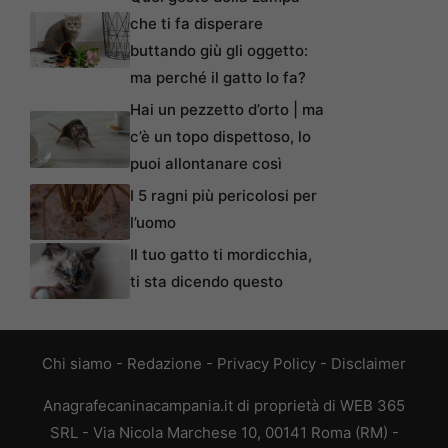
che ti fa disperare
buttando giù gli oggetto:
ma perché il gatto lo fa?
Hai un pezzetto d’orto | ma
c’è un topo dispettoso, lo
puoi allontanare così
I 5 ragni più pericolosi per
l’uomo
Il tuo gatto ti mordicchia,
ti sta dicendo questo
Chi siamo
-
Redazione
-
Privacy Policy
-
Disclaimer
Anagrafecaninacampania.it di proprietà di WEB 365
SRL - Via Nicola Marchese 10, 00141 Roma (RM) -