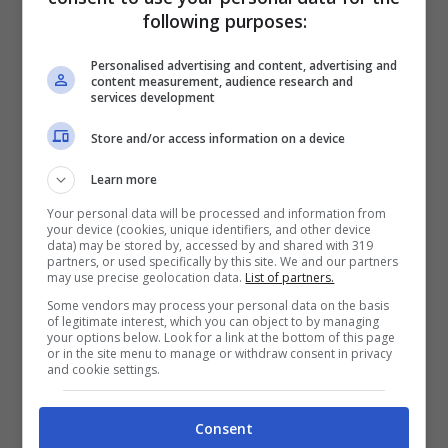
problemi nella digestione, grande afflusso di
following purposes:
aria nell’intestino che provoca flatulenze, ma
Personalised advertising and content, advertising and
anche vomito e diarrea. Inoltre, oltre alla
content measurement, audience research and
services development
disbiosi intestinale può verificarsi una
Store and/or access information on a device
dilatazione gastrica che può sfociare in
torsione. Quest’ultima condizione è molto
Learn more
grave e può portare anche alla morte del
Your personal data will be processed and information from
your device (cookies, unique identifiers, and other device
cane.
data) may be stored by, accessed by and shared with 319
partners, or used specifically by this site. We and our partners
may use precise geolocation data.
List of partners.
Il cane mangia le
Some vendors may process your personal data on the basis
of legitimate interest, which you can object to by managing
crocchette troppo
your options below. Look for a link at the bottom of this page
or in the site menu to manage or withdraw consent in privacy
and cookie settings.
velocemente: cosa fare
Consent
Se il cane è troppo vorace e mangia troppo