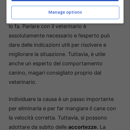
velocemente, per prima cosa occorre
Manage options
indagare sulla motivazione esatta per la quale
lo fa. Parlare con il veterinario è
assolutamente necessario e l’esperto può
dare delle indicazioni utili per risolvere e
migliorare la situazione. Tuttavia, è utile
anche un esperto del comportamento
canino, magari consigliato proprio dal
veterinario.
Individuare la causa è un passo importante
per eliminarla e per far mangiare il cane con
la velocità corretta. Tuttavia, si possono
adottare da subito delle
accortezze
. La