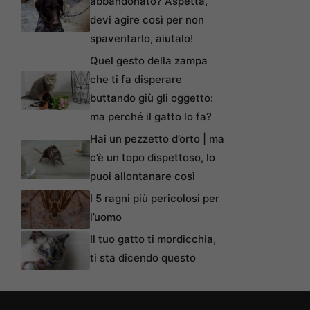
abbandonato? Aspetta,
devi agire così per non
spaventarlo, aiutalo!
Quel gesto della zampa
che ti fa disperare
buttando giù gli oggetto:
ma perché il gatto lo fa?
Hai un pezzetto d’orto | ma
c’è un topo dispettoso, lo
puoi allontanare così
I 5 ragni più pericolosi per
l’uomo
Il tuo gatto ti mordicchia,
ti sta dicendo questo