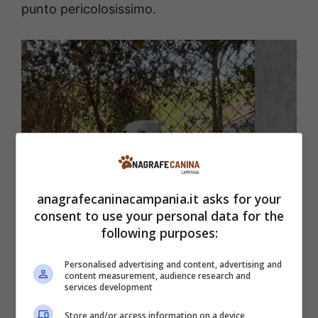
punto pericolosissimo.
anagrafecaninacampania.it asks for your
consent to use your personal data for the
following purposes:
Il cucciolo Remi salvato dai volontariati –
Anagrafecaninacampania.it
Personalised advertising and content, advertising and
content measurement, audience research and
services development
Qualche giorno fa, nell’autostrada del
Missouri, alcuni automobilisti hanno notato
Store and/or access information on a device