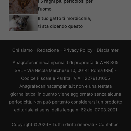
I 5 ragni più pericolosi per
l’uomo
Il tuo gatto ti mordicchia,
ti sta dicendo questo
Chi siamo
-
Redazione
-
Privacy Policy
-
Disclaimer
Anagrafecaninacampania.it di proprietà di WEB 365
SRL - Via Nicola Marchese 10, 00141 Roma (RM) -
Codice Fiscale e Partita I.V.A. 12279101005
Anagrafecaninacampania.it non è una testata
giornalistica, in quanto viene aggiornato senza alcuna
periodicità. Non può pertanto considerarsi un prodotto
editoriale ai sensi della legge n. 62 del 07.03.2001
Copyright ©2026 - Tutti i diritti riservati -
Contattaci