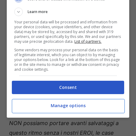
un faccino triste che li guardava dalla corsia
Learn more
di emergenza. Si trattava di Remi,
un
Your personal data will be processed and information from
your device (cookies, unique identifiers, and other device
cucciolo spaventato ed esposto ai pericoli
data) may be stored by, accessed by and shared with 319
partners, or used specifically by this site. We and our partners
delle auto
che proprio in quel punto
may use precise geolocation data.
List of partners.
sfrecciano sempre a grandissima velocità. La
Some vendors may process your personal data on the basis
of legitimate interest, which you can object to by managing
squadra SRSL si è subito mobilitata e ha
your options below. Look for a link at the bottom of this page
or in the site menu to manage or withdraw consent in privacy
salvato il povero cane. Il povero animale si
and cookie settings.
nascondeva in un nicchia sotto un cavalcavia
e non aveva né acqua né cibo.
Consent
“
Questo piccolo ora è al sicuro e a suo agio in
Manage options
una casa famiglia. Non possiamo… ripeto…
NON possiamo portare avanti salvataggi a
questo ritmo senza i nostri EROI, le case