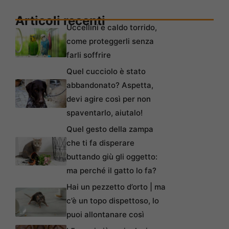
Articoli recenti
Uccellini e caldo torrido,
come proteggerli senza
farli soffrire
Quel cucciolo è stato
abbandonato? Aspetta,
devi agire così per non
spaventarlo, aiutalo!
Quel gesto della zampa
che ti fa disperare
buttando giù gli oggetto:
ma perché il gatto lo fa?
Hai un pezzetto d’orto | ma
c’è un topo dispettoso, lo
puoi allontanare così