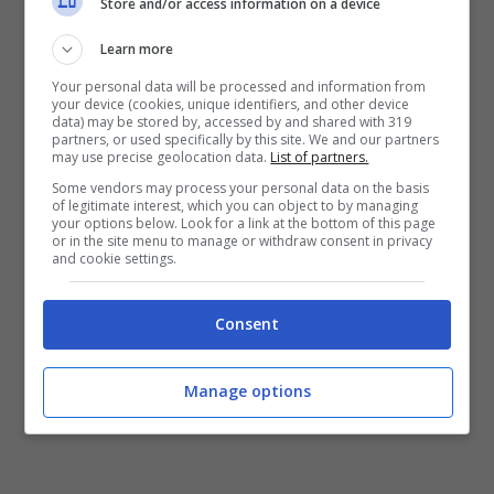
Store and/or access information on a device
benissimo che non è “
solo un cane
” o “
solo
Learn more
un gatto
”: diventa famiglia, diventa casa,
Your personal data will be processed and information from
diventa quotidianità. E fa male anche solo
your device (cookies, unique identifiers, and other device
data) may be stored by, accessed by and shared with 319
pensare di non riuscire a proteggerlo.
partners, or used specifically by this site. We and our partners
may use precise geolocation data.
List of partners.
Figuriamoci vederlo strappare alla vita
Some vendors may process your personal data on the basis
davanti ai propri occhi.
of legitimate interest, which you can object to by managing
your options below. Look for a link at the bottom of this page
or in the site menu to manage or withdraw consent in privacy
È proprio qui che si inserisce l’appello:
and cookie settings.
giustizia
per
Choco
. L’invito è a condividere il
Consent
più possibile la storia, nella speranza di
individuare il responsabile e consegnarlo alle
Manage options
forze dell’ordine.