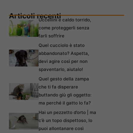
Articoli recenti
Uccellini e caldo torrido,
come proteggerli senza
farli soffrire
Quel cucciolo è stato
abbandonato? Aspetta,
devi agire così per non
spaventarlo, aiutalo!
Quel gesto della zampa
che ti fa disperare
buttando giù gli oggetto:
ma perché il gatto lo fa?
Hai un pezzetto d’orto | ma
c’è un topo dispettoso, lo
puoi allontanare così