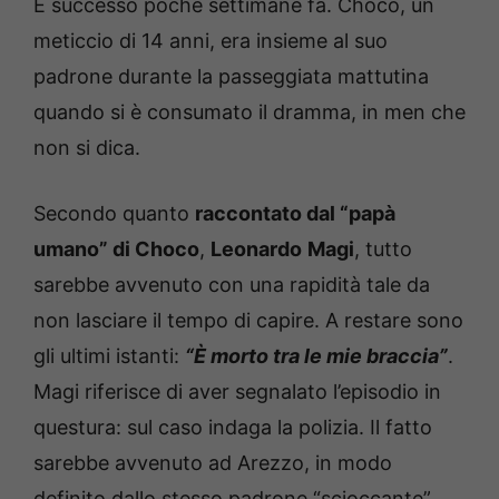
È successo poche settimane fa. Choco, un
meticcio di 14 anni, era insieme al suo
padrone durante la passeggiata mattutina
quando si è consumato il dramma, in men che
non si dica.
Secondo quanto
raccontato dal “papà
umano” di Choco
,
Leonardo
Magi
, tutto
sarebbe avvenuto con una rapidità tale da
non lasciare il tempo di capire. A restare sono
gli ultimi istanti:
“È morto tra le mie braccia”
.
Magi riferisce di aver segnalato l’episodio in
questura: sul caso indaga la polizia. Il fatto
sarebbe avvenuto ad Arezzo, in modo
definito dallo stesso padrone “scioccante”.