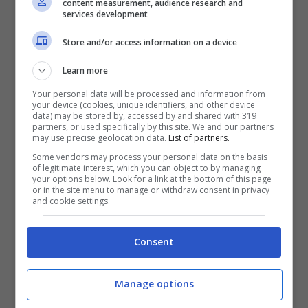
potuto, ma il suo corpo non ha retto.
content measurement, audience research and
services development
L’autopsia ha parlato di
enterocolite
Store and/or access information on a device
necrotizzante e di un’infezione da
Escherichia coli.
Malattie comuni, ma
Learn more
devastanti per un cucciolo così vulnerabile. I
Your personal data will be processed and information from
your device (cookies, unique identifiers, and other device
veterinari avevano fatto di tutto per salvarlo.
data) may be stored by, accessed by and shared with 319
partners, or used specifically by this site. We and our partners
Ma forse, semplicemente, Motty non era
may use precise geolocation data.
List of partners.
destinato a vivere.
Some vendors may process your personal data on the basis
of legitimate interest, which you can object to by managing
your options below. Look for a link at the bottom of this page
or in the site menu to manage or withdraw consent in privacy
Oggi il suo corpo è conservato al Natural
and cookie settings.
History Museum di Londra,
a memoria di
qualcosa che probabilmente non accadrà mai
Consent
più. È ancora registrato nel
Guinness dei
Primati
come
“l’elefante più raro del mondo”.
Manage options