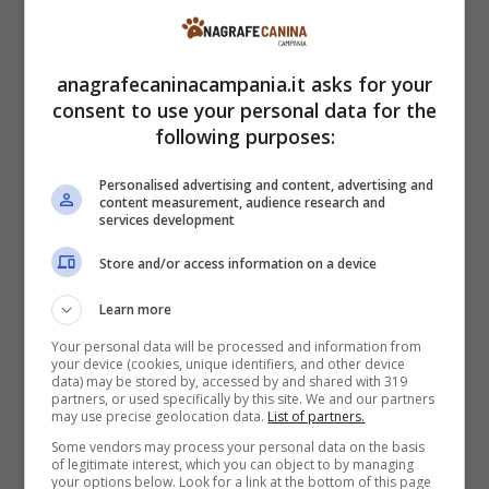
nere
,
simili a corna o tentacoli,
che spuntano
dalla testa e dal muso, situazione che si
anagrafecaninacampania.it asks for your
sarebbe generata, come rilevato da alcuni
consent to use your personal data for the
studiosi, papillomavirus del coniglio della coda
following purposes:
di cotone (CRPV), un agente patogeno
Personalised advertising and content, advertising and
studiato sin dagli anni ’30 dal virologo
content measurement, audience research and
services development
statunitense Richard Shope.
Store and/or access information on a device
Questo virus porta alla crescita di
Learn more
escrescenze dure, che diventano poi questi
Your personal data will be processed and information from
elementi che troviamo sopra le loro teste.
La
your device (cookies, unique identifiers, and other device
data) may be stored by, accessed by and shared with 319
situazione sarebbe da addebitare all’azione di
partners, or used specifically by this site. We and our partners
may use precise geolocation data.
List of partners.
zanzare, pulci e zecche, che agiscono
Some vendors may process your personal data on the basis
of legitimate interest, which you can object to by managing
soprattutto in estate trasmettendo il virus da
your options below. Look for a link at the bottom of this page