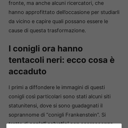
fronte, ma anche alcuni ricercatori, che
hanno approfittato dell’occasione per studiarli
da vicino e capire quali possano essere le
cause di questa trasformazione.
I conigli ora hanno
tentacoli neri: ecco cosa è
accaduto
I primi a diffondere le immagini di questi
conigli così particolari sono stati alcuni siti
statunitensi, dove si sono guadagnati il
soprannome di “conigli Frankenstein”. Si
tratta di
conigli selvatici con escrescenze