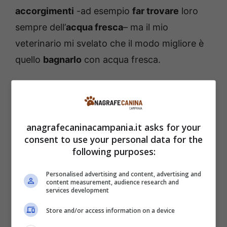
accorgimenti
-ad esempio
far trovare
loro
sempre dell’
acqua fresca
– ma il mio
veterinario mi svelato che il modo migliore è
quello
bagnarlo
con acqua fresca.
Come aiutare il gatto a
superare il caldo
anagrafecaninacampania.it asks for your
consent to use your personal data for the
Fare il bagno al micio e immergerlo
following purposes:
completamente in acqua non è necessario e
anzi controproducente, meglio bagnarlo solo
Personalised advertising and content, advertising and
content measurement, audience research and
in alcuni
punti strategici
.
services development
Store and/or access information on a device