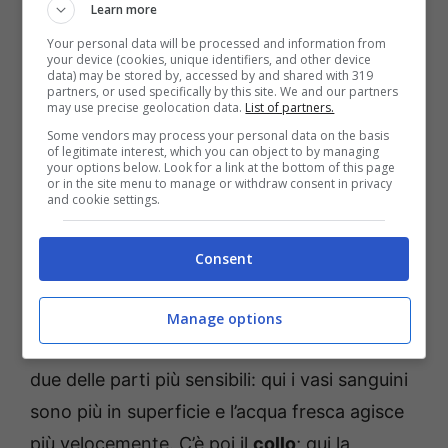
Learn more
Your personal data will be processed and information from
your device (cookies, unique identifiers, and other device
data) may be stored by, accessed by and shared with 319
partners, or used specifically by this site. We and our partners
may use precise geolocation data.
List of partners.
Some vendors may process your personal data on the basis
of legitimate interest, which you can object to by managing
your options below. Look for a link at the bottom of this page
or in the site menu to manage or withdraw consent in privacy
and cookie settings.
Come aiutare il gatto a superare il caldo -
Consent
anagrafecaninacampania.it
Il primo punto in questione è la
testa,
in
Manage options
particolare la
fronte
e le
orecchie.
Si tratta di
due delle parti più sensibili: qui i vasi sanguini
sono più in superficie e l’acqua fresca agisce
più velocemente. C’è poi il
collo
; qui la