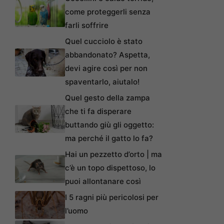
come proteggerli senza
farli soffrire
Quel cucciolo è stato
abbandonato? Aspetta,
devi agire così per non
spaventarlo, aiutalo!
Quel gesto della zampa
che ti fa disperare
buttando giù gli oggetto:
ma perché il gatto lo fa?
Hai un pezzetto d’orto | ma
c’è un topo dispettoso, lo
puoi allontanare così
I 5 ragni più pericolosi per
l’uomo